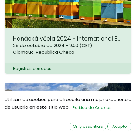
Hanácká včela 2024 - International Beekeeping Exhibition
25 de octubre de 2024
-
9:00
(
CET
)
Olomouc
,
República Checa
Registros cerrados
ENE.
Utilizamos cookies para ofrecerle una mejor experiencia
25
de usuario en este sitio web.
Política de Cookies
Only essentials
Acepto