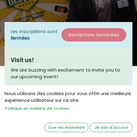
Les inscriptions sont
Inscriptions terminées
fermées
Visit us!
We are buzzing with excitement to invite you to
our upcoming event!
This is a fantastic opportunity to connect with
Nous utilisons des cookies pour vous offrir une meilleure
fellow enthusiasts and engage in meaningful
expérience utilisateur sur ce site.
discussions. Join us for a coffee chat, where we
can share insights and explore new ideas in a
Politique en matière de cookies
friendly and relaxed atmosphere.
Whether you’re a seasoned beekeeper or just
Que les essentiels
Je suis d'accord
beginning your journey, we would love to have you