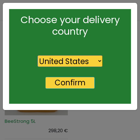
Contactez-nous
Choose your delivery
country
Confirm
BeeStrong 5L
298,20
€