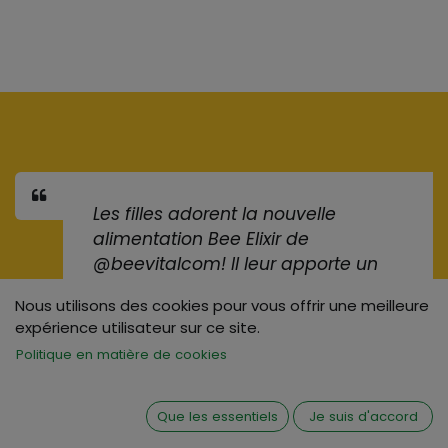
​Les filles adorent la nouvelle
alimentation Bee Elixir de
@beevitalcom! Il leur apporte un
supplément de nutriments en
Nous utilisons des cookies pour vous offrir une meilleure
prévision de l'hiver.
>BeeElixir
expérience utilisateur sur ce site.
Politique en matière de cookies
Keith Rolleston
• Apiculteur
commercial, Irlande
Que les essentiels
Je suis d'accord