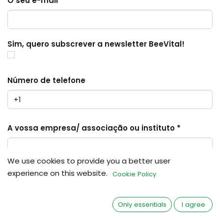
O seu e-mail *
Sim, quero subscrever a newsletter BeeVital!
Número de telefone
A vossa empresa/ associação ou instituto *
We use cookies to provide you a better user
experience on this website.
Cookie Policy
Como é que nos encontrou?
Only essentials
I agree