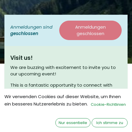
Anmeldungen sind
Anmeldungen
geschlossen
geschlossen
Visit us!
We are buzzing with excitement to invite you to
our upcoming event!
This is a fantastic opportunity to connect with
fellow enthusiasts and engage in meaningful
Wir verwenden Cookies auf dieser Website, um Ihnen
discussions. Join us for a coffee chat, where we
ein besseres Nutzererlebnis zu bieten.
can share insights and explore new ideas in a
Cookie-Richtlinien
friendly and relaxed atmosphere.
Whether you’re a seasoned beekeeper or just
Nur essentielle
Ich stimme zu
beginning your journey, we would love to have you