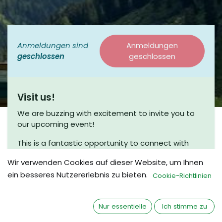
Anmeldungen sind
Anmeldungen
geschlossen
geschlossen
Visit us!
We are buzzing with excitement to invite you to
our upcoming event!
This is a fantastic opportunity to connect with
fellow enthusiasts and engage in meaningful
Wir verwenden Cookies auf dieser Website, um Ihnen
discussions. Join us for a coffee chat, where we
ein besseres Nutzererlebnis zu bieten.
can share insights and explore new ideas in a
Cookie-Richtlinien
friendly and relaxed atmosphere.
Whether you’re a seasoned beekeeper or just
Nur essentielle
Ich stimme zu
beginning your journey, we would love to have you