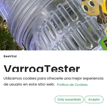
BeeVital
VarroaTester
Utilizamos cookies para ofrecerle una mejor experiencia
Test innovador, todo en uno para sus
de usuario en este sitio web.
Política de Cookies
colmenas
El Varroa Tester fue desarrollado según las
Only essentials
Acepto
recomendaciones de la Autoridad Europea de
Seguridad Alimentaria.